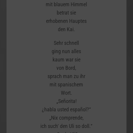
mit blauem Himmel
betrat sie
erhobenen Hauptes
den Kai.
Sehr schnell
ging nun alles
kaum war sie
von Bord,
sprach man zu ihr
mit spanischem
Wort.
„Señorita!
¿habla usted español?“
„Nix comprende,
ich such‘ den Uli so doll.“