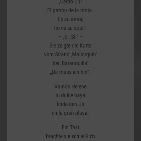
„Cerdo Uli?
El patrón de la mota.
Es su amor,
no es su sota“.
– „Si, Si.“ –
Sie zeigte die Karte
vom Strand ‚Mallorquin‘
bei ‚Baranquilla‘
„Da muss ich hin“.
Vamos Helene
tu dulce baya
finde den Uli
en la gran playa.
Ein Taxi
brachte sie schließlich