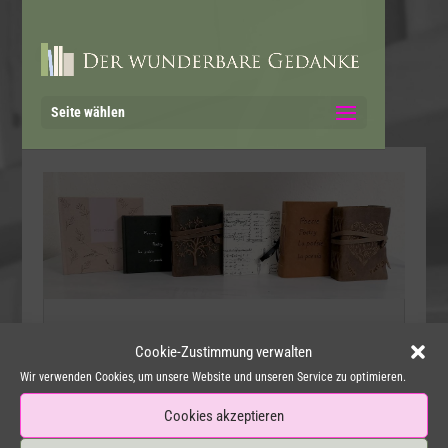
Seite wählen
Poetry around the world
Cookie-Zustimmung verwalten
Wir verwenden Cookies, um unsere Website und unseren Service zu optimieren.
2. Juli 2021
|
Poetry around the world
Cookies akzeptieren
Beim Scannen meines Poesiealbums kam mir
dieser wunderbare Gedanke.