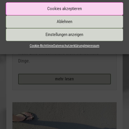
Cookies akzeptieren
Ablehnen
Bunte Früchte
Einstellungen anzeigen
26. August 2021
|
Gereimtes
Cookie-Richtlinie
Datenschutzerklärung
Impressum
Muse Lina Schautinsland sieht wunderliche
Dinge.
mehr lesen